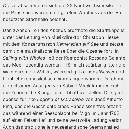
Off
verabschiedeten sich die 25 Nachwuchsmusiker in
die Pause und wurden mit großem Applaus aus der voll
besetzten Stadthalle belohnt.
Den zweiten Teil des Abends eröffnete die Stadtkapelle
unter der Leitung von Musikdirektor Christoph Hesse
mit dem Konzertmarsch
Kameraden auf See
und setzte
damit die musikalische Reise über die Ozeane fort. In
Sailing with Whales
ließ der Komponist Rossano Galante
das Meer lebendig werden – förmlich spürbar glitten die
Wale durch die Wellen, während glitzerndes Wasser und
Lichtreflexe musikalisch eingefangen wurden. Durch die
einfühlsamen Ansagen von Sabine Mack konnten sich
die Zuhörer die Klangbilder lebhaft vorstellen. Dies galt
ebenso für
The Legend of Maracaibo
von José Alberto
Pina, das die Geschichte eines Handelsschiffes erzählt,
das während einer Seeschlacht bei Vigo im Jahr 1702
auf einen Felsen lief und seine wertvolle Ladung verlor.
Auch das traditionelle neuseeländische Seemannslied